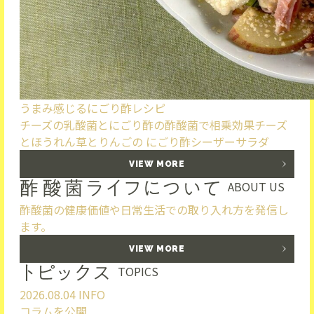
うまみ感じるにごり酢レシピ
チーズの乳酸菌とにごり酢の酢酸菌で相乗効果
チーズ
とほうれん草とりんごの にごり酢シーザーサラダ
VIEW MORE
ABOUT US
酢酸菌の健康価値や日常生活での取り入れ方を発信し
ます。
VIEW MORE
TOPICS
2026.08.04
INFO
コラムを公開