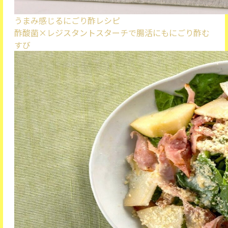
うまみ感じるにごり酢レシピ
酢酸菌×レジスタントスターチで腸活にも
にごり酢む
すび