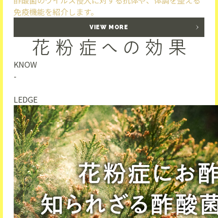
酢酸菌のウイルス侵入に対する抗体や、体調を整える
免疫機能を紹介します。
VIEW MORE
KNOW
-
LEDGE