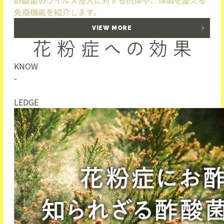
酢酸菌のウイルス侵入に対する抗体や、体調を整える
免疫機能を紹介します。
VIEW MORE
KNOW
-
LEDGE