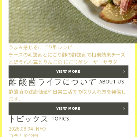
うまみ感じるにごり酢レシピ
チーズの乳酸菌とにごり酢の酢酸菌で相乗効果
チーズ
とほうれん草とりんごの にごり酢シーザーサラダ
VIEW MORE
ABOUT US
酢酸菌の健康価値や日常生活での取り入れ方を発信し
ます。
VIEW MORE
TOPICS
2026.08.04
INFO
コラムを公開