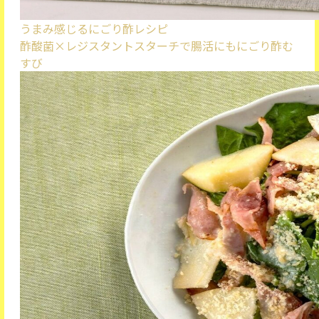
うまみ感じるにごり酢レシピ
酢酸菌×レジスタントスターチで腸活にも
にごり酢む
すび