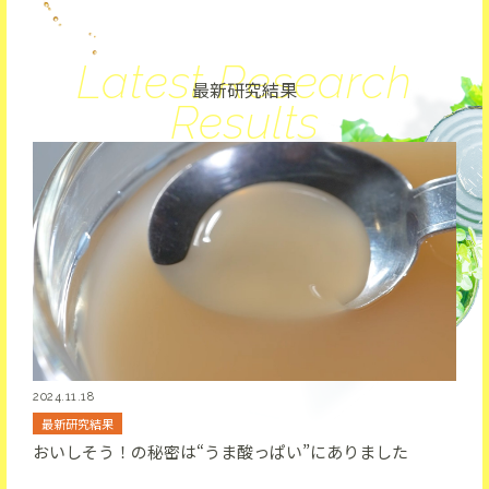
Latest Research
最新研究結果
Results
2024.11.18
最新研究結果
おいしそう！の秘密は“うま酸っぱい”にありました