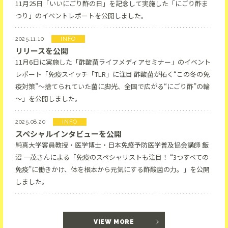
11月25日「いいにごり酢の日」を記念して実施した「にごり酢ま
つり」のイベントレポートを公開しました。
2025.11.10
INFO
リリースを公開
11月6日に実施した「酢酸菌ライフメディアセミナー」のイベント
レポート「免疫スイッチ「TLR」に注目 酢酸菌が拓く“この冬の免
疫対策”～捨てられていた菌に脚光、全国で広がる“にごり酢”の輪
～」を公開しました。
2025.08.20
INFO
スペシャルインタビューを公開
純真大学客員教授・医学博士・日本免疫予防医学普及協会講師 飯
沼 一茂さんによる「免疫のスペシャリストも注目！ “3つすべての
免疫”に働きかけ、体を根本から元気にする酢酸菌の力。」を公開
しました。
VIEW MORE