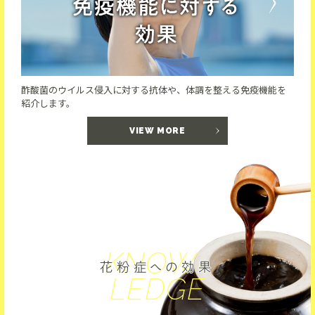
酢酸菌のウイルス侵入に対する抗体や、体調を整える免疫機能を
紹介します。
VIEW MORE
KNOW
-
LEDGE