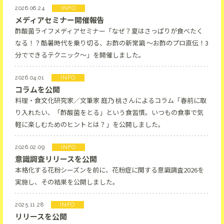
2026.06.24
INFO
メディアセミナー開催報告
酢酸菌ライフメディアセミナー「なぜ？夏はさっぱりが食べたく
なる！？酷暑時代を乗り切る、お酢の新常識 ～お酢のプロ直伝！3
分でできるテクニック～」を開催しました。
2026.04.01
INFO
コラムを公開
料理・食文化研究家／文筆家 庭乃 桃さんによるコラム「春前に取
り入れたい、「酢酸菌をとる」という食習慣。いつもの食事で気
軽に楽しむためのヒントとは？」を公開しました。
2026.02.09
INFO
意識調査リリースを公開
本格化する花粉シーズンを前に、花粉症に関する意識調査2026を
実施し、その結果を公開しました。
2025.11.28
INFO
リリースを公開